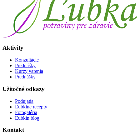
Aktivity
Konzultácie
Prednášky
Kurzy varenia
Prednášky
Užitočné odkazy
Podujatia
Ľubkine recepty
Fotogaléria
Ľubkin blog
Kontakt