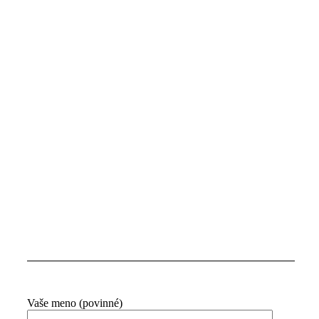
Lokalita a dátum Ľubkinych
kurzov nájdete na stránke alebo
na Facebooku nášho obchodíku.
V prípade, že dátum, miesto
nenájdete, volajte – iste si
dohodneme termín aj miesto tak,
aby to vyhovovalo obom stranám
?
Vaše meno (povinné)