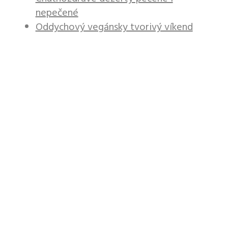
nepečené
Oddychový vegánsky tvorivý víkend
Ako sa
prihlásim do
kurzu?
Do kurzov sa môžete
jednoducho prihlásiť
pomocou kontaktného