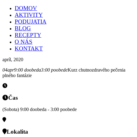
DOMOV
AKTIVITY
PODUJATIA
BLOG
RECEPTY
O NÁS
KONTAKT
apríl, 2020
04
apr
9:00 doobeda
3:00 poobede
Kurz chutnozdravého pečenia
plného fantázie
Čas
(Sobota) 9:00 doobeda - 3:00 poobede
Lokalita