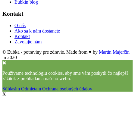
Ľubkin blog
Kontakt
O nás
Ako sa k nám dostanete
Kontakt
Zavolajte nám
© Ľubka - potraviny pre zdravie. Made from ♥ by
Martin Majerčin
in 2020
Používame technológiu cookies, aby sme vám poskytli čo najlepší
zážitok z prehliadania našeho webu.
Súhlasím
Odmietam
Ochrana osobných údajov
X