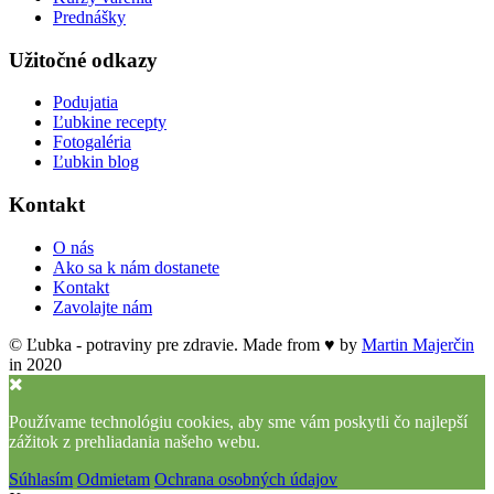
Prednášky
Užitočné odkazy
Podujatia
Ľubkine recepty
Fotogaléria
Ľubkin blog
Kontakt
O nás
Ako sa k nám dostanete
Kontakt
Zavolajte nám
© Ľubka - potraviny pre zdravie. Made from ♥ by
Martin Majerčin
in 2020
Používame technológiu cookies, aby sme vám poskytli čo najlepší
zážitok z prehliadania našeho webu.
Súhlasím
Odmietam
Ochrana osobných údajov