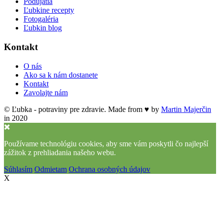
Podujatia
Ľubkine recepty
Fotogaléria
Ľubkin blog
Kontakt
O nás
Ako sa k nám dostanete
Kontakt
Zavolajte nám
© Ľubka - potraviny pre zdravie. Made from ♥ by
Martin Majerčin
in 2020
Používame technológiu cookies, aby sme vám poskytli čo najlepší
zážitok z prehliadania našeho webu.
Súhlasím
Odmietam
Ochrana osobných údajov
X