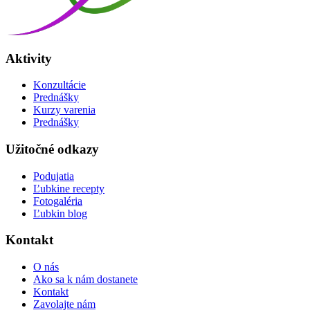
Aktivity
Konzultácie
Prednášky
Kurzy varenia
Prednášky
Užitočné odkazy
Podujatia
Ľubkine recepty
Fotogaléria
Ľubkin blog
Kontakt
O nás
Ako sa k nám dostanete
Kontakt
Zavolajte nám