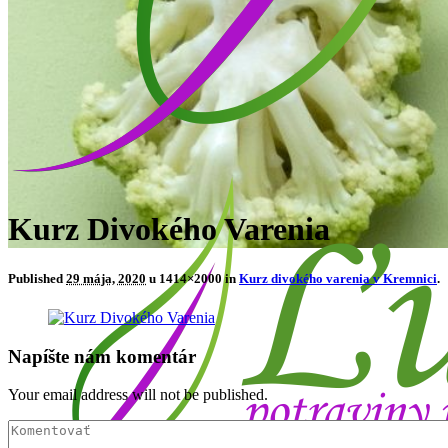
Kurz Divokého Varenia
Published
29 mája, 2020
u 1414×2000 in
Kurz divokého varenia v Kremnici
.
Napíšte nám komentár
Your email address will not be published.