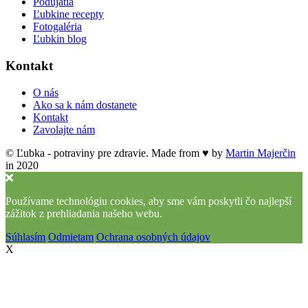
Podujatia
Ľubkine recepty
Fotogaléria
Ľubkin blog
Kontakt
O nás
Ako sa k nám dostanete
Kontakt
Zavolajte nám
© Ľubka - potraviny pre zdravie. Made from ♥ by
Martin Majerčin
in 2020
Používame technológiu cookies, aby sme vám poskytli čo najlepší
zážitok z prehliadania našeho webu.
Súhlasím
Odmietam
Ochrana osobných údajov
X